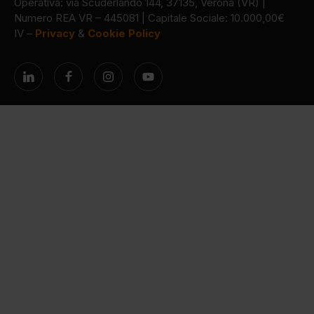
Operativa: via Scuderlando 144, 37135, Verona (VR) |
Numero REA VR – 445081 | Capitale Sociale: 10.000,00€
IV –
Privacy
&
Cookie Policy