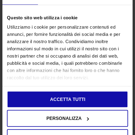
Successo
Scegli Argomenti Rilevanti:
Seleziona
Questo sito web utilizza i cookie
argomenti che rispondano alle esigenze del
Utilizziamo i cookie per personalizzare contenuti ed
tuo pubblico e che ti permettano di
annunci, per fornire funzionalità dei social media e per
dimostrare la tua expertise.
analizzare il nostro traffico. Condividiamo inoltre
Promozione Mirata:
Utilizza la tua lista
informazioni sul modo in cui utilizzi il nostro sito con i
email, LinkedIn, e altre piattaforme social per
nostri partner che si occupano di analisi dei dati web,
promuovere il tuo webinar.
pubblicità e social media, i quali potrebbero combinarle
Interazione:
Incoraggia la partecipazione
con altre informazioni che hai fornito loro o che hanno
attiva durante il webinar attraverso sondaggi,
raccolto dal tuo utilizzo dei loro servizi.
Q&A, e chat in diretta.
6. Marketing
ACCETTA TUTTI
Automation
PERSONALIZZA
L’
automazione
del marketing è essenziale per
scalare le tue campagne di digital marketing nel