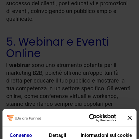
successo dei clienti, post educativi e promozioni
di eventi, coinvolgendo un pubblico ampio e
qualificato.
5. Webinar e Eventi
Online
I
webinar
sono uno strumento potente per il
marketing B2B, poiché offrono un’opportunità
diretta per educare il tuo pubblico e mostrare la
tua competenza in un settore specifico. Gli eventi
online, come conferenze virtuali e workshop,
stanno diventando sempre più popolari per
connettersi con altri professionisti.
Come Creare Webinar di
Consenso
Dettagli
Informazioni sui cookie