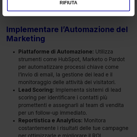
RIFIUTA
B2B, consentendoti di gestire e nutrire i lead in
modo efficiente e mirato.
Implementare l’Automazione del
Marketing
Piattaforme di Automazione:
Utilizza
strumenti come HubSpot, Marketo o Pardot
per automatizzare processi chiave come
l’invio di email, la gestione dei lead e il
monitoraggio delle attività dei visitatori.
Lead Scoring:
Implementa sistemi di lead
scoring per identificare i contatti più
promettenti e assegnarli al team di vendita
per un follow-up immediato.
Reportistica e Analytics:
Monitora
costantemente i risultati delle tue campagne
per ottimizzarle e migliorare il ROI.