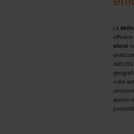
eff
La
defin
efficace
sforzi
ne
analizzar
dall’util
geografic
volta de
strumenti
questo m
possibili