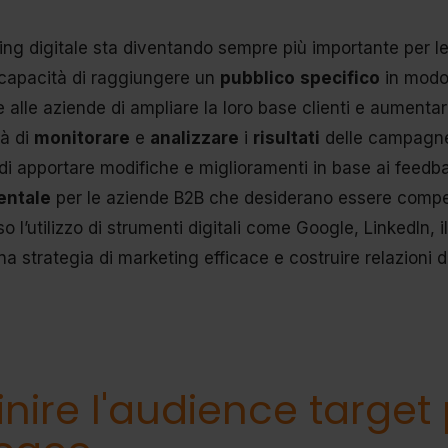
ting digitale sta diventando sempre più importante per l
 capacità di raggiungere un
pubblico
specifico
in modo 
alle aziende di ampliare la loro base clienti e aumentare il
tà di
monitorare
e
analizzare
i
risultati
delle campagne 
di apportare modifiche e miglioramenti in base ai feedba
entale
per le aziende B2B che desiderano essere competi
so l’utilizzo di strumenti digitali come Google, LinkedIn
a strategia di marketing efficace e costruire relazioni du
inire l'audience target