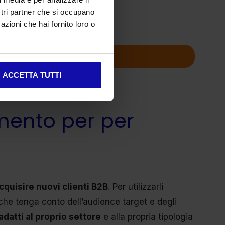
nsulenza gratuita.
ostri partner che si occupano
azioni che hai fornito loro o
ULENZA
ACCETTA TUTTI
mento per per
cquisire nuovi clienti B2B
. Per utilizzarli
che tenga conto dell’audience target e degli
adatti al proprio settore
e alla propria tipologia