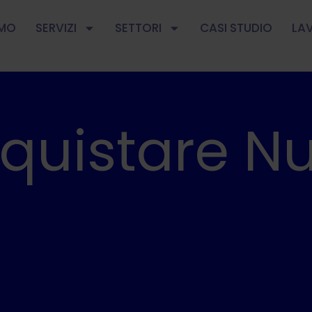
AMO
SERVIZI
SETTORI
CASI STUDIO
LA
istare Nuo