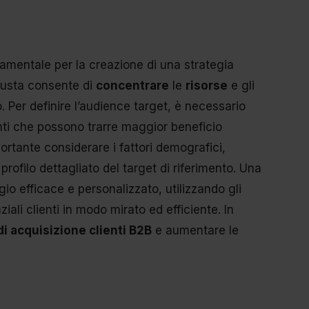
mentale per la creazione di una strategia
giusta consente di
concentrare
le
risorse
e gli
 Per definire l’audience target, è necessario
ienti che possono trarre maggior beneficio
importante considerare i fattori demografici,
rofilo dettagliato del target di riferimento. Una
io efficace e personalizzato, utilizzando gli
iali clienti in modo mirato ed efficiente. In
i acquisizione clienti B2B
e aumentare le