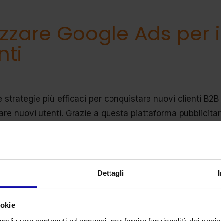
lizzare Google Ads per 
nti
 strategie più efficaci per conquistare nuovi clienti B2B 
are nuovi utenti. Grazie a questa piattaforma pubblicitari
te mirati
agli utenti che cercano informazioni sul tuo set
 possono raggiungere potenziali clienti che altrimenti n
re al meglio Google Ads, è importante definire con precis
 È inoltre consigliabile creare
landing page
specifiche 
Dettagli
ienza utente ottimale e aumentare le possibilità di conv
temente
le performance degli annunci e apportare eventual
ookie
. Noi di We Are Funnel siamo un’agenzia Google Partner 
nalizzare contenuti ed annunci, per fornire funzionalità dei socia