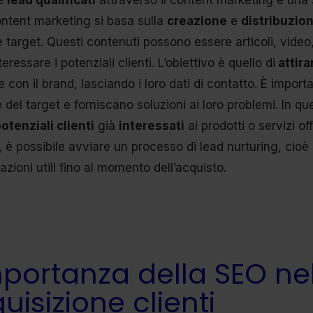
e
lead qualificati
attraverso il content marketing è una s
content marketing si basa sulla
creazione
e
distribuzio
 target. Questi contenuti possono essere articoli, video,
eressare i potenziali clienti. L’obiettivo è quello di
attira
e con il brand, lasciando i loro dati di contatto. È import
 del target e forniscano soluzioni ai loro problemi. In q
otenziali clienti
già
interessati
ai prodotti o servizi off
, è possibile avviare un processo di lead nurturing, cioè 
azioni utili fino al momento dell’acquisto.
mportanza della SEO nel
uisizione clienti