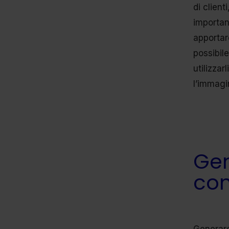
di client
importa
apportar
possibil
utilizzar
l’immagi
Gen
con