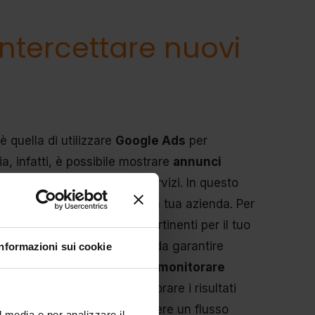
intercettare nuovi
è quella di utilizzare
Google Ads
per
a, infatti, è possibile mostrare
annunci
tore o sui tuoi prodotti e servizi. In questo
on avrebbero mai scoperto la tua azienda. Per
ione le
parole chiave
più pertinenti per il tuo
per ogni annuncio, in modo da garantire
Informazioni sui cookie
ersione. Infine, è importante
monitorare
i ottimizzazioni per migliorare i risultati
e possiamo aiutarti ad ottenere un flusso
l media e per analizzare il