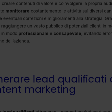
i, creare contenuti di valore e coinvolgere la propria audi
nte
monitorare
costantemente le attività sui diversi canali
e eventuali correzioni e miglioramenti alla strategia. G
e raggiungere un vasto pubblico di potenziali clienti i
li in modo
professionale
e
consapevole
, evitando err
ne dell’azienda.
erare lead qualificati a
tent marketing