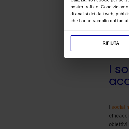
costante
nostro traffico. Condividiamo 
di analisi dei dati web, pubbl
che hanno raccolto dal tuo uti
RIFIUTA
I s
acq
I
social 
efficace
obiettivi