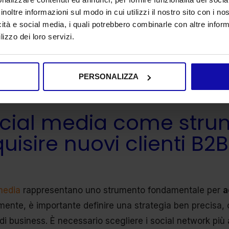
 di contatti altamente qualificati. Contattaci per una co
inoltre informazioni sul modo in cui utilizzi il nostro sito con i n
icità e social media, i quali potrebbero combinarle con altre inform
lizzo dei loro servizi.
RICHIEDI UNA CONS
PERSONALIZZA
ocial media come stru
uisire nuovi clienti B2B
media
rappresentano uno strumento fondamentale per
a
mente, è importante definire una strategia ben precisa, 
 di business. È necessario scegliere i social network più