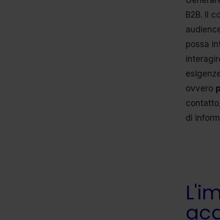
Generar
B2B. Il 
audience
possa int
interagir
esigenze
ovvero
p
contatto
di inform
L'i
acq