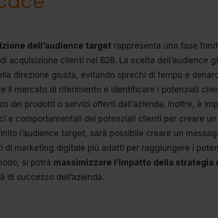
icace
izione dell’audience target
rappresenta una fase fonda
 di acquisizione clienti nel B2B. La scelta dell’audience 
lla direzione giusta, evitando sprechi di tempo e denaro.
e il mercato di riferimento e identificare i potenziali cl
izzo dei prodotti o servizi offerti dall’azienda. Inoltre, è 
i e comportamentali dei potenziali clienti per creare un p
finito l’audience target, sarà possibile creare un messagg
 di marketing digitale più adatti per raggiungere i potenz
odo, si potrà
massimizzare l’impatto della strategia d
tà di successo dell’azienda.