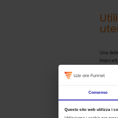
Uti
ute
Una delle
intercett
altamen
modo, si
utilizza
business.
Consenso
un’esper
costan
Questo sito web utilizza i c
ottenuti
Utilizziamo i cookie per perso