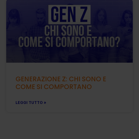
GENERAZIONE Z: CHI SONO E
COME SI COMPORTANO
LEGGI TUTTO »