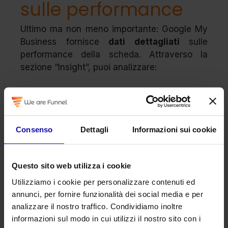
sulle performance
Ultimo ma non meno importante: Google My
Business fornisce
dati dettagliati
sulle
performance della scheda. Attraverso la
sezione “Insight”, puoi analizzare:
quante persone hanno visualizzato la
tua scheda;
da quali ricerche provengono (dirette,
Consenso
Dettagli
Informazioni sui cookie
discovery, brand);
quante chiamate hai ricevuto;
quante richieste di indicazioni stradali
Questo sito web utilizza i cookie
sono state fatte;
Utilizziamo i cookie per personalizzare contenuti ed
quanti clic al sito sono stati generati;
annunci, per fornire funzionalità dei social media e per
performance dei post e delle foto.
analizzare il nostro traffico. Condividiamo inoltre
informazioni sul modo in cui utilizzi il nostro sito con i
Questi dati sono preziosissimi per capire