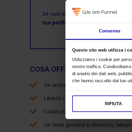
Se vuoi entrare a far parte di
We Are 
tuo portfolio fotografico!
Consenso
Questo sito web utilizza i c
Utilizziamo i cookie per perso
nostro traffico. Condividiamo 
COSA OFFRIAMO
di analisi dei dati web, pubbl
che hanno raccolto dal tuo uti
Un ambiente dinamico e stimolante,
Libertà creativa e opportunità di contr
RIFIUTA
Collaborazione con brand di alto livel
Un team giovane e dinamico, sempre 