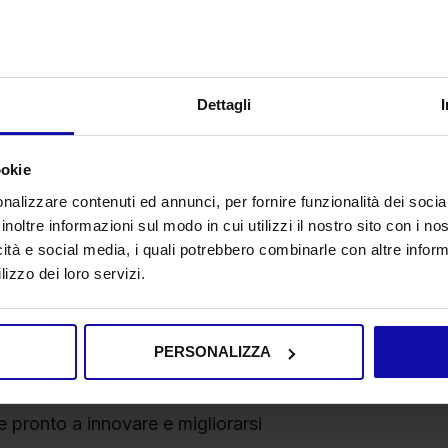
Funnel
e realizzare immagini che fanno la differenza ne
Dettagli
ookie
nalizzare contenuti ed annunci, per fornire funzionalità dei socia
inoltre informazioni sul modo in cui utilizzi il nostro sito con i n
icità e social media, i quali potrebbero combinarle con altre inform
lizzo dei loro servizi.
 con un team giovane e ambizioso
ibuire alla strategia visiva dei clienti
PERSONALIZZA
lo e settori diversi
pronto a innovare e migliorarsi